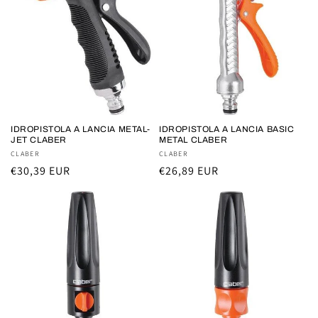
IDROPISTOLA A LANCIA METAL-
IDROPISTOLA A LANCIA BASIC
JET CLABER
METAL CLABER
Fornitore:
CLABER
Fornitore:
CLABER
Prezzo
€30,39 EUR
Prezzo
€26,89 EUR
di
di
listino
listino