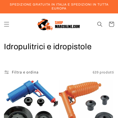
Vai
SPEDIZIONE GRATUITA IN ITALIA E SPEDIZIONI IN TUTTA
direttamente
EUROPA
ai contenuti
Carrell
C
Idropulitrici e idropistole
o
l
Filtra e ordina
639 prodotti
l
e
z
i