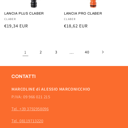
LANCIA PLUS CLABER
LANCIA PRO CLABER
Fornitore:
CLABER
Fornitore:
CLABER
Prezzo
€19,34 EUR
Prezzo
€18,62 EUR
di
di
listino
listino
1
2
3
…
40
CONTATTI
MARCOLINE di ALESSIO MARCONICCHIO
P.IVA: 09 966 021 215
Tel. +39 3792958096
Tel. 08119713220