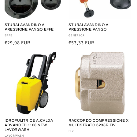
o
n
e
STURALAVANDINO A
STURALAVANDINO A
PRESSIONE PANGO EFFE
PRESSIONE PANGO
:
Fornitore:
EFFE
Fornitore:
GENERICA
Prezzo
€29,98 EUR
Prezzo
€53,33 EUR
di
di
listino
listino
IDROPULITRICE A.CALDA
RACCORDO COMPRESSIONE X
ADVANCED 1108 NEW
MULTISTRATO 6238R FIV
LAVORWASH
Fornitore:
FIV
Fornitore:
LAVORWASH