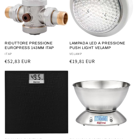
RIDUTTORE PRESSIONE
LAMPADA LED A PRESSIONE
EUROPRESS 143MM ITAP
PUSH LIGHT VELAMP
Fornitore:
ITAP
Fornitore:
VELAMP
Prezzo
€52,83 EUR
Prezzo
€19,81 EUR
di
di
listino
listino