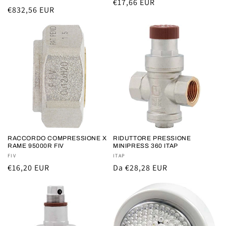
Prezzo
€17,66 EUR
Prezzo
€832,56 EUR
di
di
listino
listino
RACCORDO COMPRESSIONE X
RIDUTTORE PRESSIONE
RAME 95000R FIV
MINIPRESS 360 ITAP
Fornitore:
FIV
Fornitore:
ITAP
Prezzo
€16,20 EUR
Prezzo
Da €28,28 EUR
di
di
listino
listino