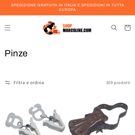
Vai
SPEDIZIONE GRATUITA IN ITALIA E SPEDIZIONI IN TUTTA
direttamente
EUROPA
ai contenuti
Carrell
C
Pinze
o
l
Filtra e ordina
309 prodotti
l
e
z
i