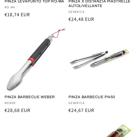
PINZA LEVAPUNTO TOP RO-MA
PINZA X DISTANZIA PIASTRELLE
AUTOLIVELLANTE
Fornitore:
RO-MA
Fornitore:
GENERICA
Prezzo
€18,74 EUR
Prezzo
€24,48 EUR
di
di
listino
listino
PINZA BARBECUE WEBER
PINZA BARBECUE PI450
Fornitore:
WEBER
Fornitore:
GENERICA
Prezzo
€28,68 EUR
Prezzo
€24,67 EUR
di
di
listino
listino