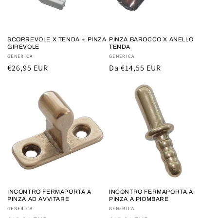
o
n
e
SCORREVOLE X TENDA + PINZA
PINZA BAROCCO X ANELLO
GIREVOLE
TENDA
:
Fornitore:
GENERICA
Fornitore:
GENERICA
Prezzo
€26,95 EUR
Prezzo
Da €14,55 EUR
di
di
listino
listino
INCONTRO FERMAPORTA A
INCONTRO FERMAPORTA A
PINZA AD AVVITARE
PINZA A PIOMBARE
Fornitore:
GENERICA
Fornitore:
GENERICA