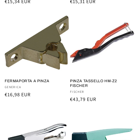
Prezzo
€15,34 EUR
Prezzo
€15,31 EUR
di
di
listino
listino
FERMAPORTA A PINZA
PINZA TASSELLO HM-Z2
FISCHER
Fornitore:
GENERICA
Fornitore:
FISCHER
Prezzo
€16,98 EUR
Prezzo
€43,79 EUR
di
di
listino
listino