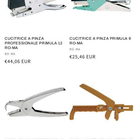
CUCITRICE A PINZA
CUCITRICE A PINZA PRIMULA 6
PROFESSIONALE PRIMULA 12
RO-MA
RO-MA
Fornitore:
RO-MA
Fornitore:
RO-MA
Prezzo
€25,46 EUR
Prezzo
€44,06 EUR
di
di
listino
listino