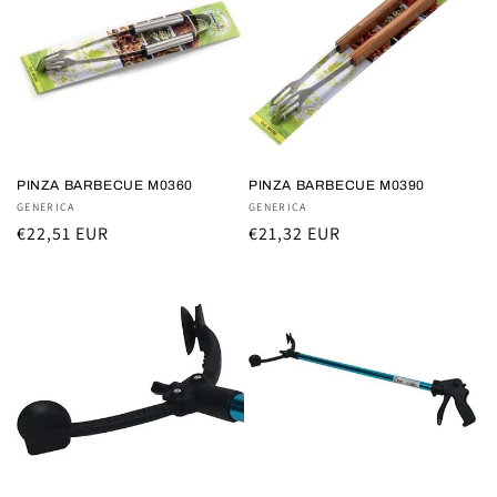
PINZA BARBECUE M0360
PINZA BARBECUE M0390
Fornitore:
GENERICA
Fornitore:
GENERICA
Prezzo
€22,51 EUR
Prezzo
€21,32 EUR
di
di
listino
listino