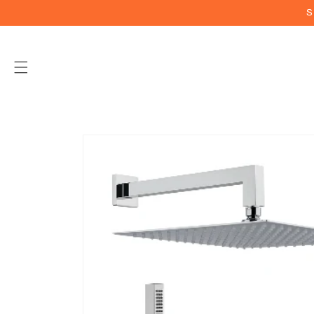
Vai
S
direttamente
ai contenuti
Passa alle
informazioni
sul prodotto