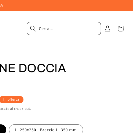
PA
Accedi
Carrel
ONE DOCCIA
In offerta
colate al check-out.
L. 250x250 - Braccio L. 350 mm