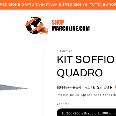
PEDIZIONE GRATUITA IN ITALIA E SPEDIZIONI IN TUTTA EURO
DIANHYDRO
KIT SOFFI
QUADRO
Prezzo
Prezzo
€176,53 EUR
€211,84 EUR
di
scontato
Imposte incluse.
Spese di spedizione
cal
listino
Variante
L. 200x200 - Braccio L. 300 mm