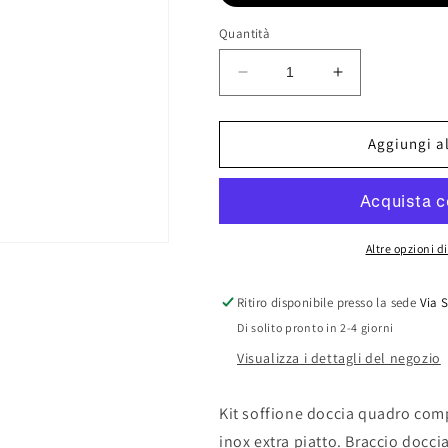
Quantità
Diminuisci
Aumenta
quantità
quantità
per
per
KIT
KIT
Aggiungi al
SOFFIONE
SOFFIONE
DOCCIA
DOCCIA
QUADRO
QUADRO
Altre opzioni 
Ritiro disponibile presso la sede
Via 
Di solito pronto in 2-4 giorni
Visualizza i dettagli del negozio
Kit soffione doccia quadro com
inox extra piatto. Braccio docc