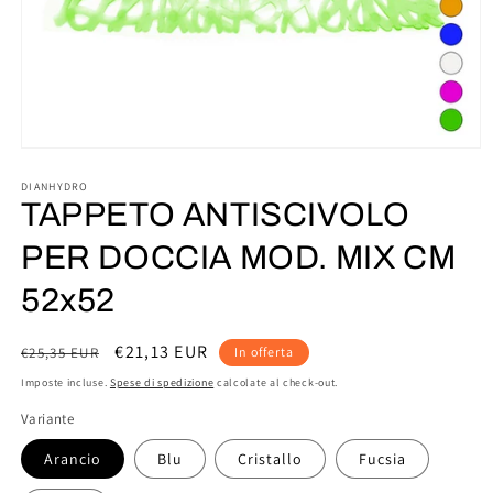
Apri
contenuti
multimediali
DIANHYDRO
1
TAPPETO ANTISCIVOLO
in
finestra
PER DOCCIA MOD. MIX CM
modale
52x52
Prezzo
Prezzo
€21,13 EUR
€25,35 EUR
In offerta
di
scontato
Imposte incluse.
Spese di spedizione
calcolate al check-out.
listino
Variante
Arancio
Blu
Cristallo
Fucsia