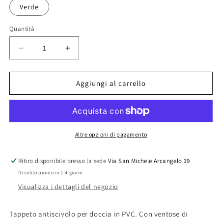
Verde
Quantità
Diminuisci
Aumenta
quantità
quantità
per
per
TAPPETO
TAPPETO
Aggiungi al carrello
ANTISCIVOLO
ANTISCIVOLO
PER
PER
DOCCIA
DOCCIA
MOD.
MOD.
MIX
MIX
Altre opzioni di pagamento
CM
CM
52x52
52x52
Ritiro disponibile presso la sede
Via San Michele Arcangelo 19
Di solito pronto in 2-4 giorni
Visualizza i dettagli del negozio
Tappeto antiscivolo per doccia in PVC. Con ventose di