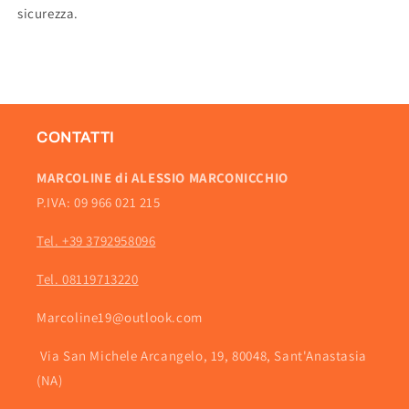
sicurezza.
CONTATTI
MARCOLINE di ALESSIO MARCONICCHIO
P.IVA: 09 966 021 215
Tel. +39 3792958096
Tel. 08119713220
Marcoline19@outlook.com
Via San Michele Arcangelo, 19, 80048, Sant'Anastasia
(NA)