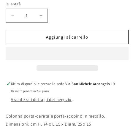
Quantità
Diminuisci
Aumenta
quantità
quantità
per
per
PIANTANA
PIANTANA
Aggiungi al carrello
COLONNA
COLONNA
PORTA
PORTA
SCOPINO
SCOPINO
SPAZIO
SPAZIO
SC
SC
Ritiro disponibile presso la sede
Via San Michele Arcangelo 19
Di solito pronto in 2-4 giorni
Visualizza i dettagli del negozio
Colonna porta-carata e porta-scopino in metallo.
Dimensioni: cm H. 74 x L.15 x Diam. 25 x 15