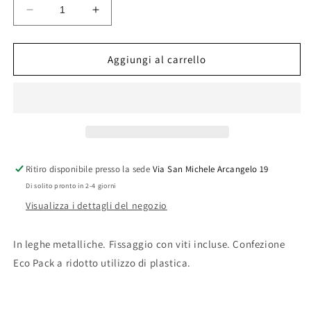
Diminuisci
Aumenta
quantità
quantità
per
per
PORTA
PORTA
Aggiungi al carrello
ROTOLO
ROTOLO
CARTA
CARTA
CHIUSO
CHIUSO
LINEA
LINEA
DIOSA
DIOSA
Ritiro disponibile presso la sede
Via San Michele Arcangelo 19
Di solito pronto in 2-4 giorni
Visualizza i dettagli del negozio
In leghe metalliche. Fissaggio con viti incluse. Confezione
Eco Pack a ridotto utilizzo di plastica.