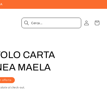
PA
Accedi
Carrel
TOLO CARTA
NEA MAELA
n offerta
colate al check-out.