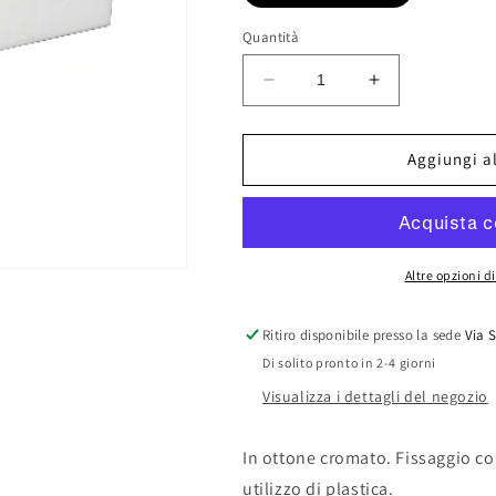
Quantità
Diminuisci
Aumenta
quantità
quantità
per
per
PORTA
PORTA
Aggiungi al
ROTOLO
ROTOLO
CARTA
CARTA
APERTO
APERTO
LINEA
LINEA
MAELA
MAELA
Altre opzioni 
Ritiro disponibile presso la sede
Via 
Di solito pronto in 2-4 giorni
Visualizza i dettagli del negozio
In ottone cromato. Fissaggio con
utilizzo di plastica.