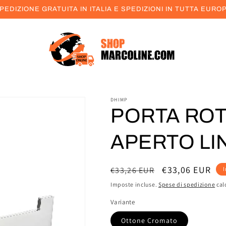
PEDIZIONE GRATUITA IN ITALIA E SPEDIZIONI IN TUTTA EURO
DHIMP
PORTA RO
APERTO LI
Prezzo
Prezzo
€33,06 EUR
€33,26 EUR
I
di
scontato
Imposte incluse.
Spese di spedizione
cal
listino
Variante
Ottone Cromato