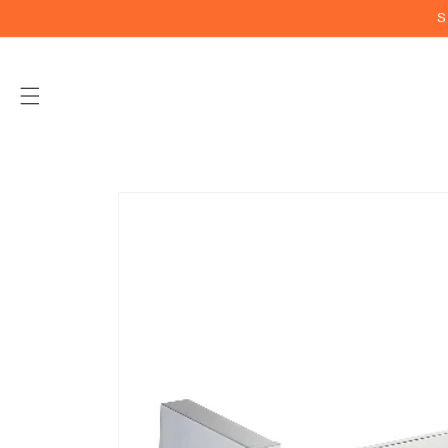
Vai
S
direttamente
ai contenuti
Passa alle
informazioni
sul prodotto