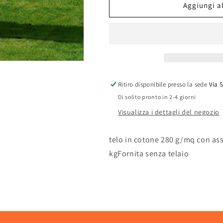
AMACA
AMACA
Aggiungi al
C/LEGNO
C/LEGNO
SINGOLA
SINGOLA
Ritiro disponibile presso la sede
Via 
Di solito pronto in 2-4 giorni
Visualizza i dettagli del negozio
telo in cotone 280 g/mq con as
kgFornita senza telaio