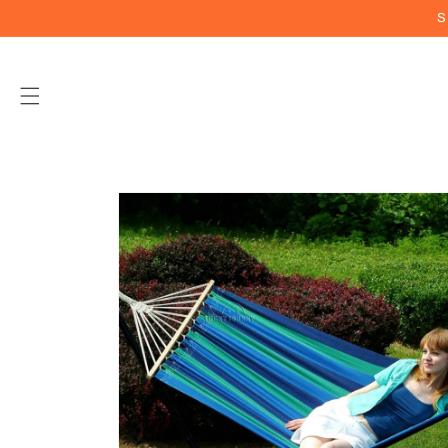
Vai
S
direttamente
ai contenuti
Passa alle
informazioni
sul prodotto