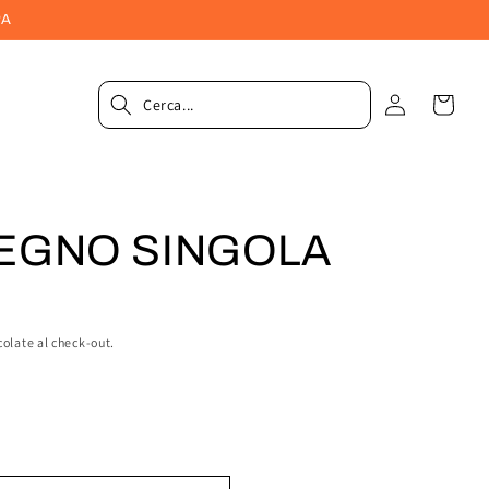
PA
Accedi
Carrel
EGNO SINGOLA
colate al check-out.