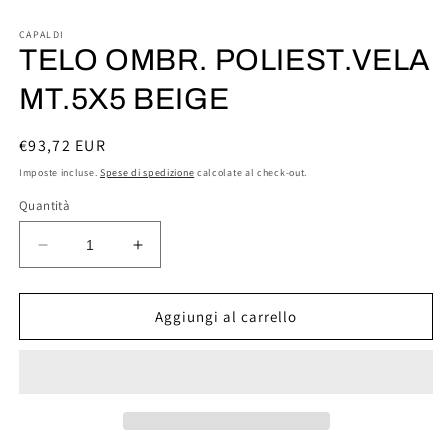
Apri
contenuti
multimediali
CAPALDI
1
TELO OMBR. POLIEST.VELA
in
finestra
MT.5X5 BEIGE
modale
Prezzo
€93,72 EUR
di
Imposte incluse.
Spese di spedizione
calcolate al check-out.
listino
Quantità
Diminuisci
Aumenta
quantità
quantità
per
per
TELO
TELO
Aggiungi al carrello
OMBR.
OMBR.
POLIEST.VELA
POLIEST.VELA
MT.5X5
MT.5X5
BEIGE
BEIGE