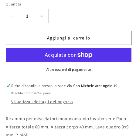
Quantità
Diminuisci
Aumenta
quantità
quantità
per
per
CARTUCCIA
CARTUCCIA
Aggiungi al carrello
DI
DI
RICAMBIO
RICAMBIO
PER
PER
MISCELATORE
MISCELATORE
LAVABO
LAVABO
Altre opzioni di pagamento
PACO
PACO
Ritiro disponibile presso la sede
Via San Michele Arcangelo 19
Di solito pronto in 2-4 giorni
Visualizza i dettagli del negozio
Ricambio per miscelatori monocomando lavabo serie Paco.
Altezza totale 60 mm. Altezza corpo 40 mm. Leva quadro 9x9
mm. 2 pioli.