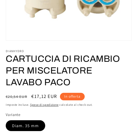
Apri
contenuti
multimediali
DIANHYDRO
1
CARTUCCIA DI RICAMBIO
in
finestra
PER MISCELATORE
modale
LAVABO PACO
Prezzo
Prezzo
€17,12 EUR
€20,54 EUR
In offerta
di
scontato
Imposte incluse.
Spese di spedizione
calcolate al check-out.
listino
Variante
Diam. 35 mm