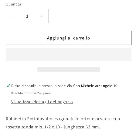
Quantità
Diminuisci
Aumenta
quantità
quantità
per
per
RUBINETTO
RUBINETTO
Aggiungi al carrello
SOTTOLAVABO
SOTTOLAVABO
D&#39;ARREDO
D&#39;ARREDO
MOD.
MOD.
ESAGONALE
ESAGONALE
1/2X10
1/2X10
Ritiro disponibile presso la sede
Via San Michele Arcangelo 19
Di solito pronto in 2-4 giorni
Visualizza i dettagli del negozio
Rubinetto Sottolavabo esagonale in ottone pesante con
rosetta tonda mis. 1/2 x 10 - lunghezza 63 mm.