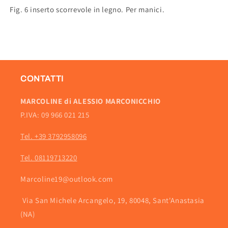
Fig. 6 inserto scorrevole in legno. Per manici.
CONTATTI
MARCOLINE di ALESSIO MARCONICCHIO
P.IVA: 09 966 021 215
Tel. +39 3792958096
Tel. 08119713220
Marcoline19@outlook.com
Via San Michele Arcangelo, 19, 80048, Sant'Anastasia
(NA)