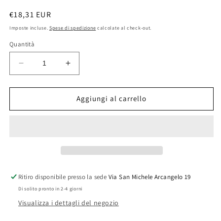
Prezzo
€18,31 EUR
di
Imposte incluse.
Spese di spedizione
calcolate al check-out.
listino
Quantità
Diminuisci
Aumenta
quantità
quantità
per
per
INSERTO
INSERTO
Aggiungi al carrello
IN
IN
LEGNO
LEGNO
PER
PER
PALE
PALE
DA
DA
FORNO
FORNO
FIG.6
FIG.6
Ritiro disponibile presso la sede
Via San Michele Arcangelo 19
Di solito pronto in 2-4 giorni
Visualizza i dettagli del negozio