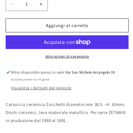
Diminuisci
Aumenta
quantità
quantità
per
per
CARTUCCIA
CARTUCCIA
Aggiungi al carrello
COMPLETA
COMPLETA
PER
PER
SERIE
SERIE
ZETAMIX
ZETAMIX
Altre opzioni di pagamento
Ritiro disponibile presso la sede
Via San Michele Arcangelo 19
Di solito pronto in 2-4 giorni
Visualizza i dettagli del negozio
Cartuccia ceramica Zucchetti diametro mm 38.5 - H. 63mm;
Dischi ceramici, leva materiale metallico. Per serie ZETAMIX
in produzione dal 1988 al 1991.