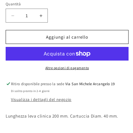
Quantità
Diminuisci
Aumenta
quantità
quantità
per
per
MISCELATORE
MISCELATORE
Aggiungi al carrello
MONOCOMANDO
MONOCOMANDO
LAVABO
LAVABO
CON
CON
LEVA
LEVA
CLINICA
CLINICA
Altre opzioni di pagamento
EPIC
EPIC
Ritiro disponibile presso la sede
Via San Michele Arcangelo 19
Di solito pronto in 2-4 giorni
Visualizza i dettagli del negozio
Lunghezza leva clinica 200 mm. Cartuccia Diam. 40 mm.