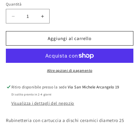
Quantità
Diminuisci
Aumenta
quantità
quantità
per
per
MISCELATORE
MISCELATORE
Aggiungi al carrello
MONOCOMANDO
MONOCOMANDO
LAVABO
LAVABO
ALTO
ALTO
LINEA
LINEA
POLAR
POLAR
Altre opzioni di pagamento
Ritiro disponibile presso la sede
Via San Michele Arcangelo 19
Di solito pronto in 2-4 giorni
Visualizza i dettagli del negozio
Rubinetteria con cartuccia a dischi ceramici diametro 25