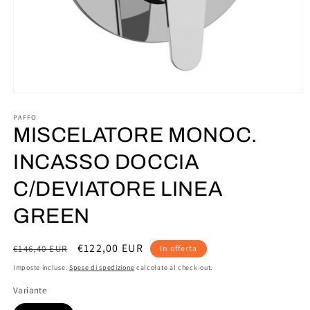
Apri
contenuti
multimediali
PAFFO
1
MISCELATORE MONOC.
in
finestra
INCASSO DOCCIA
modale
C/DEVIATORE LINEA
GREEN
Prezzo
Prezzo
€122,00 EUR
€146,40 EUR
In offerta
di
scontato
Imposte incluse.
Spese di spedizione
calcolate al check-out.
listino
Variante