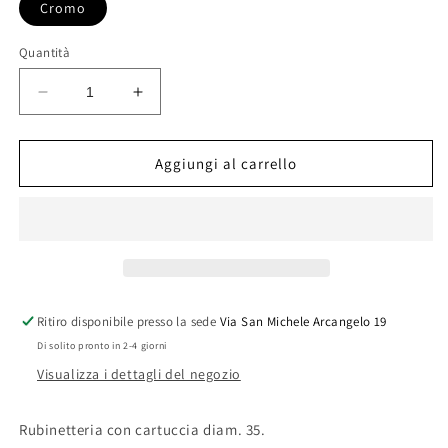
Cromo
Quantità
Diminuisci
Aumenta
quantità
quantità
per
per
MISCELATORE
MISCELATORE
Aggiungi al carrello
MONOC.
MONOC.
INCASSO
INCASSO
DOCCIA
DOCCIA
C/DEVIATORE
C/DEVIATORE
LINEA
LINEA
GREEN
GREEN
Ritiro disponibile presso la sede
Via San Michele Arcangelo 19
Di solito pronto in 2-4 giorni
Visualizza i dettagli del negozio
Rubinetteria con cartuccia diam. 35.