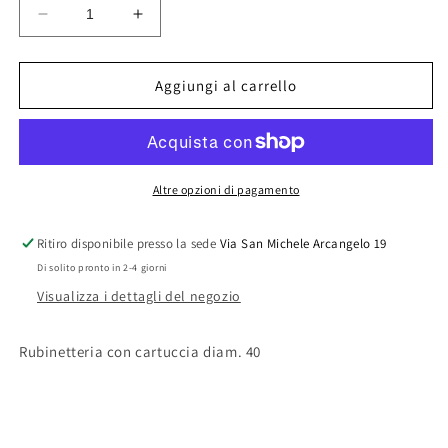
Diminuisci
Aumenta
quantità
quantità
per
per
MISCELATORE
MISCELATORE
Aggiungi al carrello
MONOC.
MONOC.
BIDET
BIDET
NETTUNO
NETTUNO
DUE
DUE
Altre opzioni di pagamento
Ritiro disponibile presso la sede
Via San Michele Arcangelo 19
Di solito pronto in 2-4 giorni
Visualizza i dettagli del negozio
Rubinetteria con cartuccia diam. 40