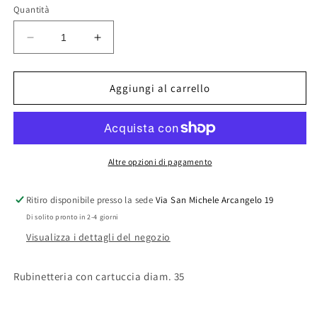
Quantità
Diminuisci
Aumenta
quantità
quantità
per
per
MISCELATORE
MISCELATORE
Aggiungi al carrello
MONOC.
MONOC.
LAVELLO
LAVELLO
CANNA
CANNA
ALTA
ALTA
LINEA
LINEA
Altre opzioni di pagamento
SLY
SLY
Ritiro disponibile presso la sede
Via San Michele Arcangelo 19
Di solito pronto in 2-4 giorni
Visualizza i dettagli del negozio
Rubinetteria con cartuccia diam. 35