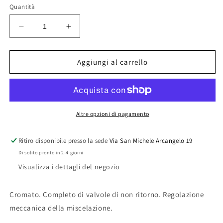
Quantità
Diminuisci
Aumenta
quantità
quantità
per
per
MISCELATORE
MISCELATORE
Aggiungi al carrello
MECCANICO
MECCANICO
SOTTOLAVABO
SOTTOLAVABO
Altre opzioni di pagamento
Ritiro disponibile presso la sede
Via San Michele Arcangelo 19
Di solito pronto in 2-4 giorni
Visualizza i dettagli del negozio
Cromato. Completo di valvole di non ritorno. Regolazione
meccanica della miscelazione.