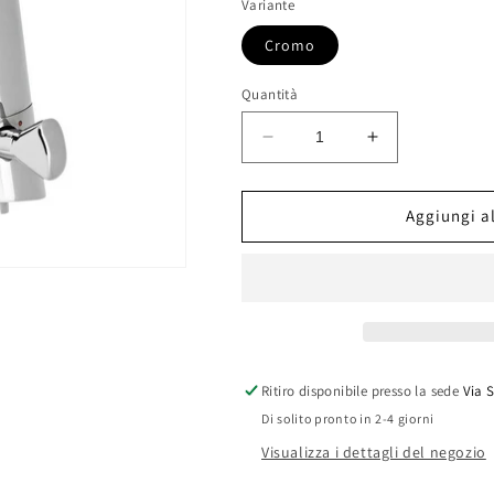
Variante
Cromo
Quantità
Diminuisci
Aumenta
quantità
quantità
per
per
RUBINETTO
RUBINETTO
Aggiungi al
ELETTRONICO
ELETTRONI
PER
PER
LAVABO
LAVABO
A
A
FOTOCELLULA
FOTOCELLU
Ritiro disponibile presso la sede
Via 
Di solito pronto in 2-4 giorni
Visualizza i dettagli del negozio