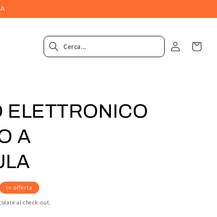
PA
Accedi
Carrel
O ELETTRONICO
O A
ULA
In offerta
colate al check-out.