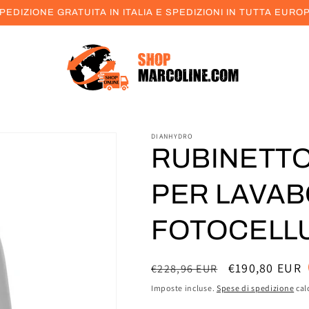
PEDIZIONE GRATUITA IN ITALIA E SPEDIZIONI IN TUTTA EURO
DIANHYDRO
RUBINETT
PER LAVAB
FOTOCELL
Prezzo
Prezzo
€190,80 EUR
€228,96 EUR
di
scontato
Imposte incluse.
Spese di spedizione
cal
listino