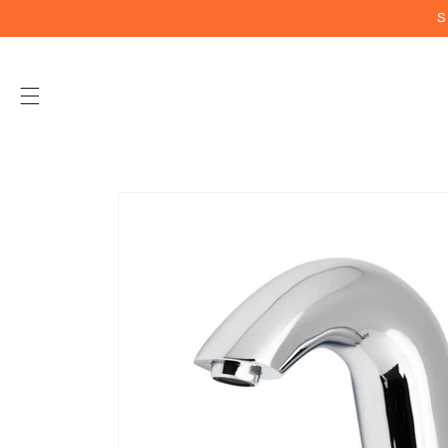
Vai
S
direttamente
ai contenuti
Passa alle
informazioni
sul prodotto