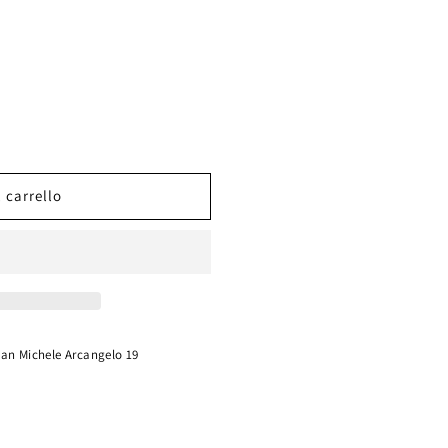
 carrello
CO
LA
San Michele Arcangelo 19