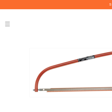
Vai
S
direttamente
ai contenuti
Passa alle
informazioni
sul prodotto