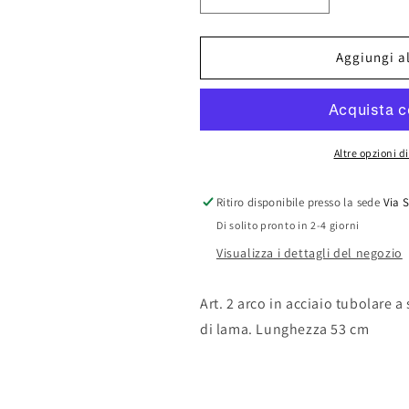
quantità
quantità
per
per
BAHCO
BAHCO
Aggiungi al
SEGONCINO
SEGONCINO
CM.53
CM.53
ART.
ART.
2
2
Altre opzioni 
Ritiro disponibile presso la sede
Via 
Di solito pronto in 2-4 giorni
Visualizza i dettagli del negozio
Art. 2 arco in acciaio tubolare 
di lama. Lunghezza 53 cm