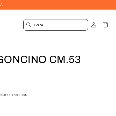
PA
Accedi
Carrel
GONCINO CM.53
colate al check-out.