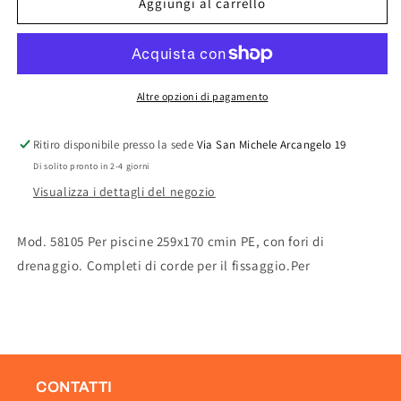
TOP
TOP
Aggiungi al carrello
COPERTURA
COPERTURA
PISCINA
PISCINA
CM.259X170
CM.259X170
Altre opzioni di pagamento
Ritiro disponibile presso la sede
Via San Michele Arcangelo 19
Di solito pronto in 2-4 giorni
Visualizza i dettagli del negozio
Mod. 58105 Per piscine 259x170 cmin PE, con fori di
drenaggio. Completi di corde per il fissaggio.Per
CONTATTI