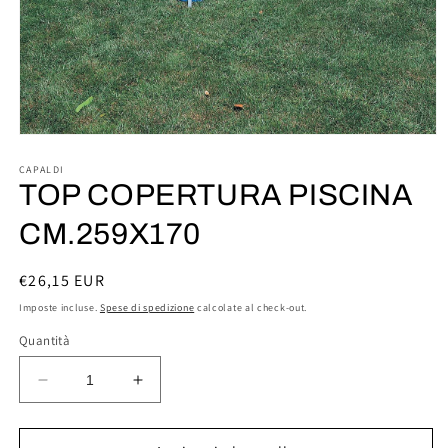
Apri
contenuti
multimediali
CAPALDI
1
TOP COPERTURA PISCINA
in
finestra
CM.259X170
modale
Prezzo
€26,15 EUR
di
Imposte incluse.
Spese di spedizione
calcolate al check-out.
listino
Quantità
Diminuisci
Aumenta
quantità
quantità
per
per