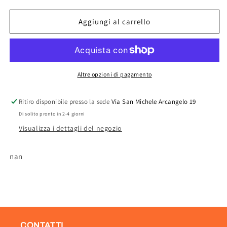
quantità
quantità
per
per
CONF.
CONF.
Aggiungi al carrello
5
5
VASETTI
VASETTI
DIAM.CM.12
DIAM.CM.12
C/AGGANCI
C/AGGANCI
TORTORA
TORTORA
Altre opzioni di pagamento
Ritiro disponibile presso la sede
Via San Michele Arcangelo 19
Di solito pronto in 2-4 giorni
Visualizza i dettagli del negozio
nan
CONTATTI