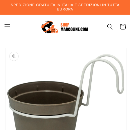
Vai
SPEDIZIONE GRATUITA IN ITALIA E SPEDIZIONI IN TUTTA
direttamente
EUROPA
ai contenuti
Carrell
Passa alle
informazioni
sul prodotto