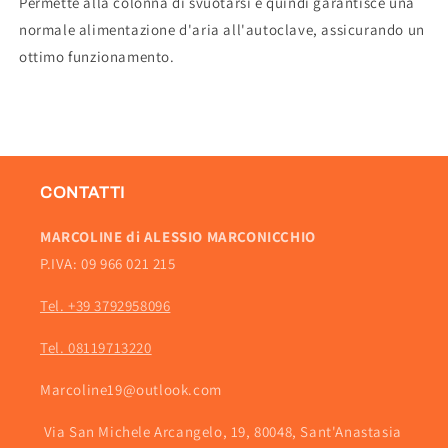
Permette alla colonna di svuotarsi e quindi garantisce una
normale alimentazione d'aria all'autoclave, assicurando un
ottimo funzionamento.
CONTATTI
MARCOLINE di ALESSIO MARCONICCHIO
P.IVA: 09 966 021 215
Tel. +39 3792958096
Tel. 08119713220
Marcoline19@outlook.com
Via San Michele Arcangelo, 19, 80048, Sant'Anastasia