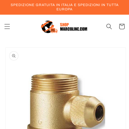
Vai
SPEDIZIONE GRATUITA IN ITALIA E SPEDIZIONI IN TUTTA
direttamente
EUROPA
ai contenuti
Carrell
Passa alle
informazioni
sul prodotto