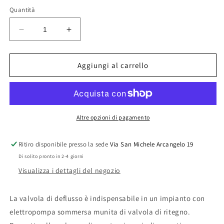
Quantità
Diminuisci
Aumenta
quantità
quantità
per
per
VALVOLA
VALVOLA
Aggiungi al carrello
DEFLUSSO
DEFLUSSO
ACQUA
ACQUA
Altre opzioni di pagamento
Ritiro disponibile presso la sede
Via San Michele Arcangelo 19
Di solito pronto in 2-4 giorni
Visualizza i dettagli del negozio
La valvola di deflusso è indispensabile in un impianto con
elettropompa sommersa munita di valvola di ritegno.