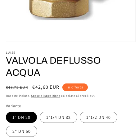
Apri
contenuti
multimediali
LUISE
1
VALVOLA DEFLUSSO
in
finestra
ACQUA
modale
Prezzo
Prezzo
€42,60 EUR
€48,72 EUR
In offerta
di
scontato
Imposte incluse.
Spese di spedizione
calcolate al check-out.
listino
Variante
1" DN 20
1"1/4 DN 32
1"1/2 DN 40
2" DN 50