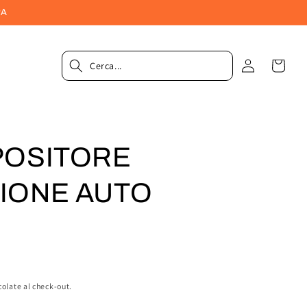
PA
Accedi
Carrel
POSITORE
IONE AUTO
colate al check-out.