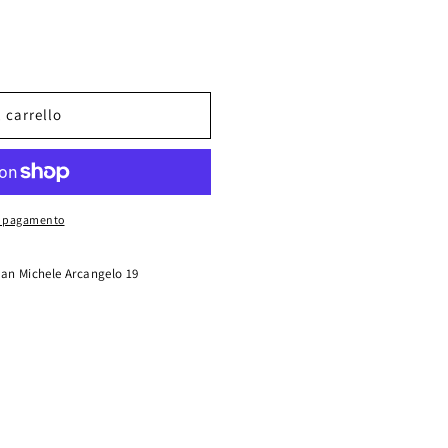
 carrello
E
ONE
di pagamento
San Michele Arcangelo 19