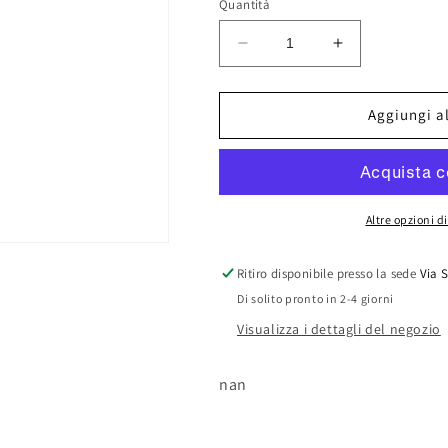
Quantità
Diminuisci
Aumenta
quantità
quantità
per
per
MAFRA
MAFRA
Aggiungi al
ESPOSITORE
ESPOSITOR
MANUTENZIONE
MANUTENZI
AUTO
AUTO
PZ.90
PZ.90
Altre opzioni 
Ritiro disponibile presso la sede
Via 
Di solito pronto in 2-4 giorni
Visualizza i dettagli del negozio
nan