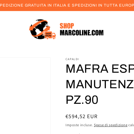
PEDIZIONE GRATUITA IN ITALIA E SPEDIZIONI IN TUTTA EURO
CAPALDI
MAFRA ES
MANUTENZ
PZ.90
Prezzo
€594,52 EUR
di
Imposte incluse.
Spese di spedizione
cal
listino