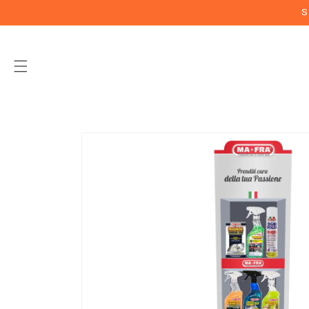
Vai
S
direttamente
ai contenuti
Passa alle
informazioni
sul prodotto