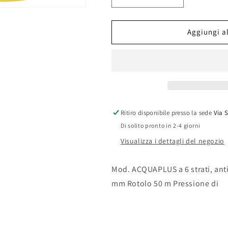
quantità
quantità
per
per
TUBO
TUBO
Aggiungi al
MAGLIATO
MAGLIATO
ACQUA
ACQUA
PLUS
PLUS
MM.
MM.
19
19
ROT.
ROT.
50
50
Ritiro disponibile presso la sede
Via 
ML.
ML.
Di solito pronto in 2-4 giorni
Visualizza i dettagli del negozio
Mod. ACQUAPLUS a 6 strati, anti
mm Rotolo 50 m Pressione di