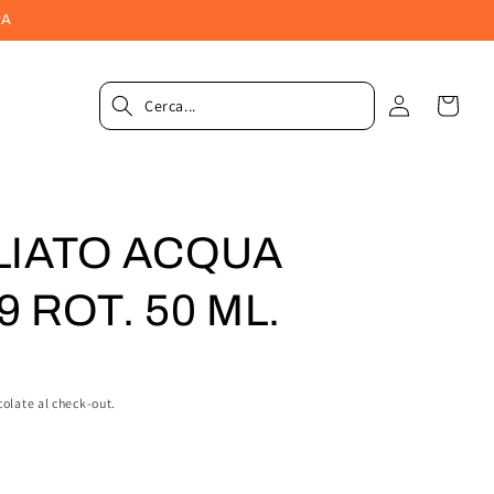
PA
Accedi
Carrel
LIATO ACQUA
9 ROT. 50 ML.
colate al check-out.