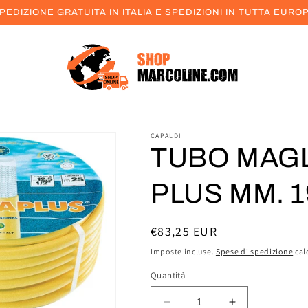
PEDIZIONE GRATUITA IN ITALIA E SPEDIZIONI IN TUTTA EURO
CAPALDI
TUBO MAG
PLUS MM. 1
Prezzo
€83,25 EUR
di
Imposte incluse.
Spese di spedizione
cal
listino
Quantità
Diminuisci
Aumenta