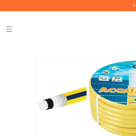
Vai
S
direttamente
ai contenuti
Passa alle
informazioni
sul prodotto