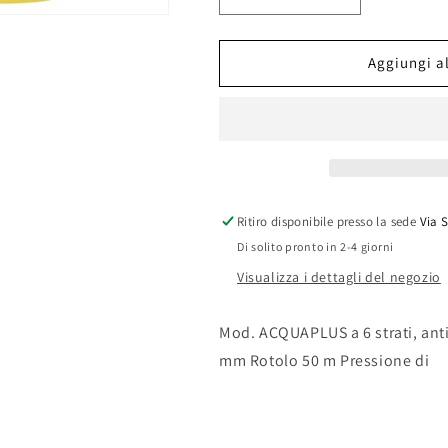
quantità
quantità
per
per
TUBO
TUBO
Aggiungi al
MAGLIATO
MAGLIATO
ACQUA
ACQUA
PLUS
PLUS
MM.
MM.
25
25
ROT.
ROT.
50
50
Ritiro disponibile presso la sede
Via 
ML.
ML.
Di solito pronto in 2-4 giorni
Visualizza i dettagli del negozio
Mod. ACQUAPLUS a 6 strati, anti
mm Rotolo 50 m Pressione di