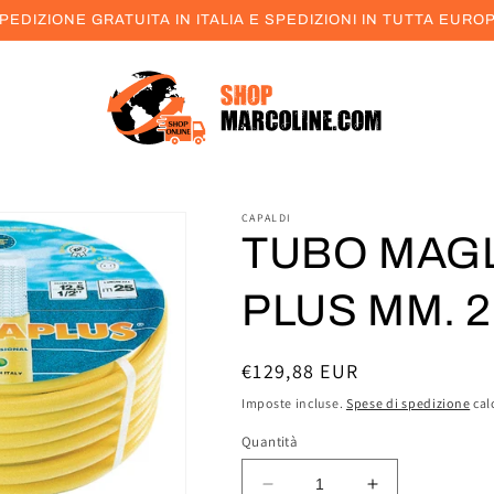
PEDIZIONE GRATUITA IN ITALIA E SPEDIZIONI IN TUTTA EURO
CAPALDI
TUBO MAG
PLUS MM. 2
Prezzo
€129,88 EUR
di
Imposte incluse.
Spese di spedizione
cal
listino
Quantità
Diminuisci
Aumenta