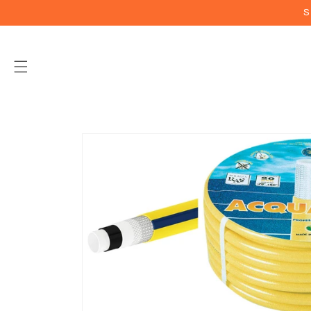
Vai
S
direttamente
ai contenuti
Passa alle
informazioni
sul prodotto