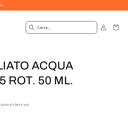
PA
Accedi
Carrel
LIATO ACQUA
5 ROT. 50 ML.
colate al check-out.