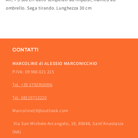
ombrello. Sega tirando. Lunghezza 30 cm
CONTATTI
MARCOLINE di ALESSIO MARCONICCHIO
P.IVA: 09 966 021 215
Tel. +39 3792958096
Tel. 08119713220
Marcoline19@outlook.com
Via San Michele Arcangelo, 19, 80048, Sant'Anastasia
(NA)