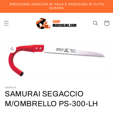
Vai
SPEDIZIONE GRATUITA IN ITALIA E SPEDIZIONI IN TUTTA
direttamente
EUROPA
ai contenuti
Carrell
Passa alle
informazioni
sul prodotto
Apri
contenuti
multimediali
CAPALDI
1
SAMURAI SEGACCIO
in
finestra
M/OMBRELLO PS-300-LH
modale