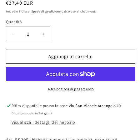
Prezzo
€27,40 EUR
di
Imposte incluse.
Spese di spedizione
calcolate al check-out.
listino
Quantità
Diminuisci
Aumenta
quantità
quantità
per
per
SAMURAI
SAMURAI
Aggiungi al carrello
SEGACCIO
SEGACCIO
M/OMBRELLO
M/OMBRELLO
PS-
PS-
300-
300-
LH
LH
Altre opzioni di pagamento
Ritiro disponibile presso la sede
Via San Michele Arcangelo 19
Di solito pronto in 2-4 giorni
Visualizza i dettagli del negozio
Art. PS 300 LH denti temperati ad impulsi, manico ad