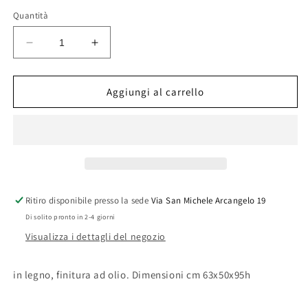
listino
Quantità
Diminuisci
Aumenta
quantità
quantità
per
per
POLTRONA
POLTRONA
Aggiungi al carrello
IN
IN
LEGNO
LEGNO
RIVIERA
RIVIERA
ART.AC-
ART.AC-
J1
J1
Ritiro disponibile presso la sede
Via San Michele Arcangelo 19
Di solito pronto in 2-4 giorni
Visualizza i dettagli del negozio
in legno, finitura ad olio. Dimensioni cm 63x50x95h