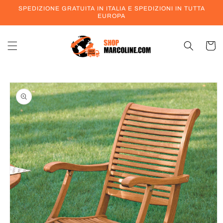
Vai
SPEDIZIONE GRATUITA IN ITALIA E SPEDIZIONI IN TUTTA
direttamente
EUROPA
ai contenuti
Carrell
Passa alle
informazioni
sul prodotto