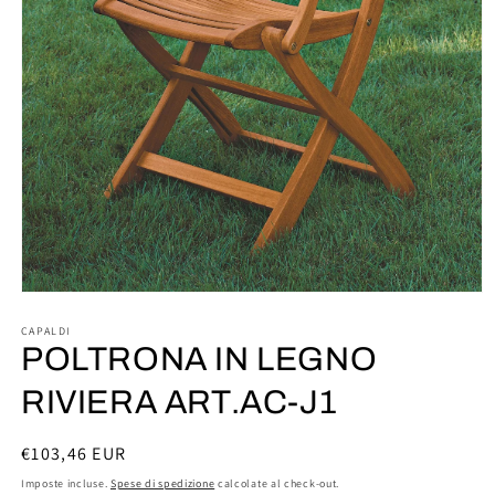
Apri
contenuti
multimediali
CAPALDI
1
POLTRONA IN LEGNO
in
finestra
RIVIERA ART.AC-J1
modale
Prezzo
€103,46 EUR
di
Imposte incluse.
Spese di spedizione
calcolate al check-out.