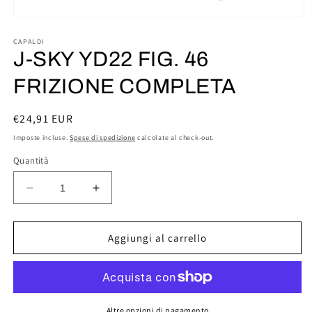
Apri
contenuti
multimediali
CAPALDI
1
J-SKY YD22 FIG. 46
in
finestra
FRIZIONE COMPLETA
modale
Prezzo
€24,91 EUR
di
Imposte incluse.
Spese di spedizione
calcolate al check-out.
listino
Quantità
Diminuisci
Aumenta
quantità
quantità
per
per
J-
J-
Aggiungi al carrello
SKY
SKY
YD22
YD22
FIG.
FIG.
46
46
FRIZIONE
FRIZIONE
Altre opzioni di pagamento