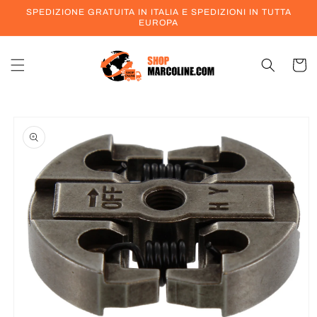
Vai
SPEDIZIONE GRATUITA IN ITALIA E SPEDIZIONI IN TUTTA
direttamente
EUROPA
ai contenuti
Carrell
Passa alle
informazioni
sul prodotto