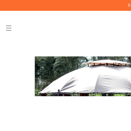
Vai
S
direttamente
ai contenuti
Passa alle
informazioni
sul prodotto