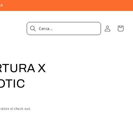
PA
Accedi
Carrel
RTURA X
OTIC
colate al check-out.