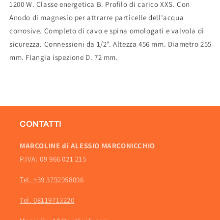
1200 W. Classe energetica B. Profilo di carico XXS. Con
Anodo di magnesio per attrarre particelle dell'acqua
corrosive. Completo di cavo e spina omologati e valvola di
sicurezza. Connessioni da 1/2". Altezza 456 mm. Diametro 255
mm. Flangia ispezione D. 72 mm.
CONTATTI
MARCOLINE di ALESSIO MARCONICCHIO
P.IVA: 09 966 021 215
Tel. +39 3792958096
Tel. 08119713220