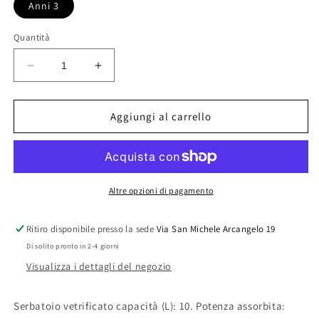
Anni 3
Quantità
Diminuisci
Aumenta
quantità
quantità
per
per
SCALDABAGNO
SCALDABAGNO
Aggiungi al carrello
ELETTRICO
ELETTRICO
DELTA
DELTA
LT.
LT.
10
10
VERTICALE
VERTICALE
Altre opzioni di pagamento
SOTTOLAVELLO
SOTTOLAVELLO
Ritiro disponibile presso la sede
Via San Michele Arcangelo 19
Di solito pronto in 2-4 giorni
Visualizza i dettagli del negozio
Serbatoio vetrificato capacità (L): 10. Potenza assorbita: