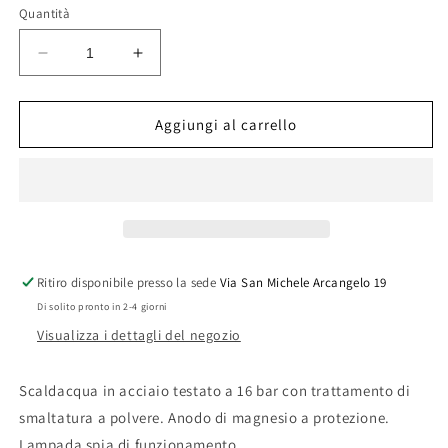
Quantità
Diminuisci
Aumenta
quantità
quantità
per
per
SCALDABAGNO
SCALDABAGNO
Aggiungi al carrello
TERMO-
TERMO-
ELETTRICO
ELETTRICO
CHAFFOTEAUX
CHAFFOTEAUX
LT.80
LT.80
VERTICALE
VERTICALE
Ritiro disponibile presso la sede
Via San Michele Arcangelo 19
Di solito pronto in 2-4 giorni
Visualizza i dettagli del negozio
Scaldacqua in acciaio testato a 16 bar con trattamento di
smaltatura a polvere. Anodo di magnesio a protezione.
Lampada spia di funzionamento.