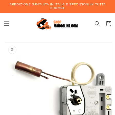
Vai
SPEDIZIONE GRATUITA IN ITALIA E SPEDIZIONI IN TUTTA
direttamente
EUROPA
ai contenuti
Carrell
Passa alle
informazioni
sul prodotto