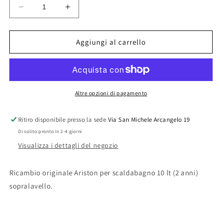
Diminuisci
Aumenta
quantità
quantità
per
per
TERMOSTATO
TERMOSTATO
Aggiungi al carrello
MODELLO
MODELLO
3771
3771
Altre opzioni di pagamento
Ritiro disponibile presso la sede
Via San Michele Arcangelo 19
Di solito pronto in 2-4 giorni
Visualizza i dettagli del negozio
Ricambio originale Ariston per scaldabagno 10 lt (2 anni)
sopralavello.