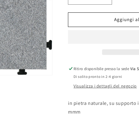
quantità
quantità
per
per
PAVIMENTO
PAVIMENTO
Aggiungi al
IN
IN
GRANITO
GRANITO
CM.30X30X3
CM.30X30X3
Ritiro disponibile presso la sede
Via 
Di solito pronto in 2-4 giorni
Visualizza i dettagli del negozio
in pietra naturale, su supporto 
mmm