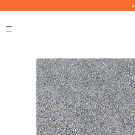
Vai
S
direttamente
ai contenuti
Passa alle
informazioni
sul prodotto