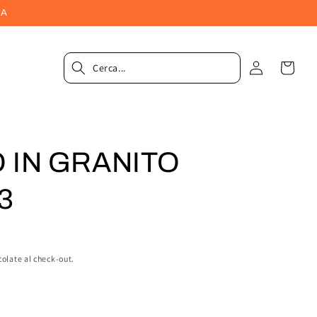
PA
Accedi
Carrel
 IN GRANITO
3
colate al check-out.