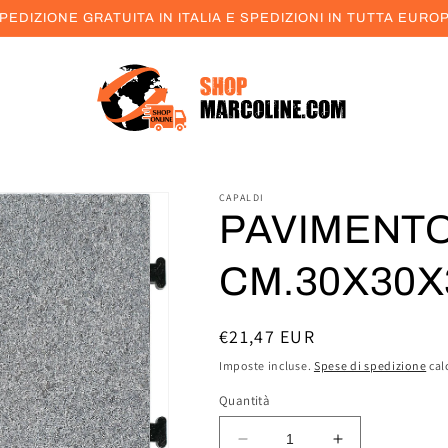
PEDIZIONE GRATUITA IN ITALIA E SPEDIZIONI IN TUTTA EURO
CAPALDI
PAVIMENTO
CM.30X30X
Prezzo
€21,47 EUR
di
Imposte incluse.
Spese di spedizione
cal
listino
Quantità
Diminuisci
Aumenta