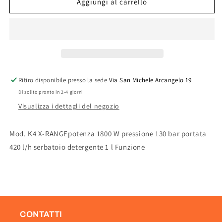
IDROPULITRICE
IDROPULITRICE
Aggiungi al carrello
KARCHER
KARCHER
MOD.
MOD.
XRANGE
XRANGE
K4
K4
Ritiro disponibile presso la sede
Via San Michele Arcangelo 19
Di solito pronto in 2-4 giorni
Visualizza i dettagli del negozio
Mod. K4 X-RANGEpotenza 1800 W pressione 130 bar portata
420 l/h serbatoio detergente 1 l Funzione
CONTATTI