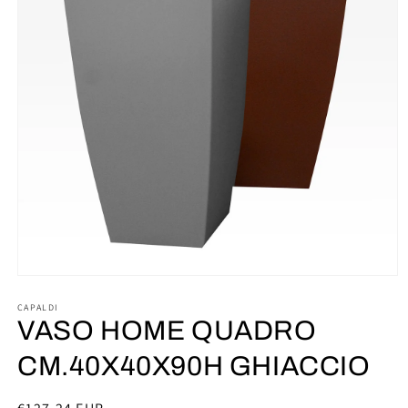
Apri
contenuti
multimediali
CAPALDI
1
VASO HOME QUADRO
in
finestra
CM.40X40X90H GHIACCIO
modale