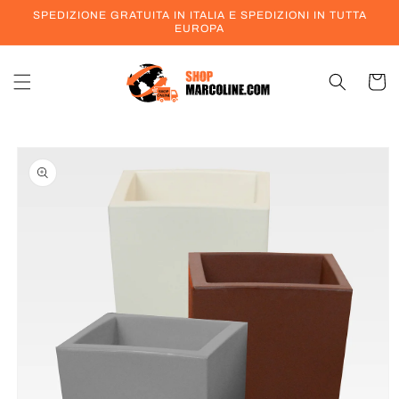
Vai
SPEDIZIONE GRATUITA IN ITALIA E SPEDIZIONI IN TUTTA
direttamente
EUROPA
ai contenuti
Carrell
Passa alle
informazioni
sul prodotto