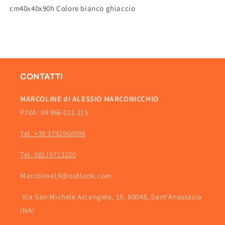
cm40x40x90h Colore bianco ghiaccio
CONTATTI
MARCOLINE di ALESSIO MARCONICCHIO
P.IVA: 09 966 021 215
Tel. +39 3792958096
Tel. 08119713220
Marcoline19@outlook.com
Via San Michele Arcangelo, 19, 80048, Sant'Anastasia
(NA)