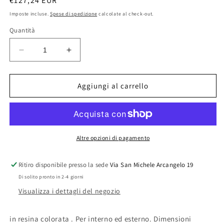
Prezzo
€127,24 EUR
di
Imposte incluse.
Spese di spedizione
calcolate al check-out.
listino
Quantità
Diminuisci
Aumenta
quantità
quantità
per
per
VASO
VASO
Aggiungi al carrello
HOME
HOME
QUADRO
QUADRO
CM.40X40X90H
CM.40X40X90H
GHIACCIO
GHIACCIO
Altre opzioni di pagamento
Ritiro disponibile presso la sede
Via San Michele Arcangelo 19
Di solito pronto in 2-4 giorni
Visualizza i dettagli del negozio
in resina colorata . Per interno ed esterno. Dimensioni