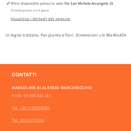
Ritiro disponibile presso la sede
Via San Michele Arcangelo 19
Di solito pronto in 2-4 giorni
Visualizza i dettagli del negozio
in legno trattato. Per piante e fiori. Dimensioni cm 90x45x45h
CONTATTI
MARCOLINE di ALESSIO MARCONICCHIO
P.IVA: 09 966 021 215
Tel. +39 3792958096
Tel. 08119713220