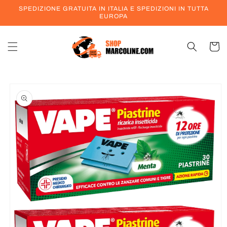
Vai
SPEDIZIONE GRATUITA IN ITALIA E SPEDIZIONI IN TUTTA
direttamente
EUROPA
ai contenuti
Carrell
Passa alle
informazioni
sul prodotto