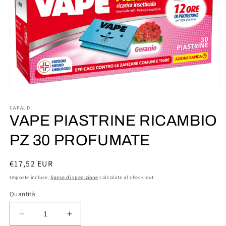
Apri
contenuti
multimediali
CAPALDI
1
VAPE PIASTRINE RICAMBIO
in
finestra
PZ 30 PROFUMATE
modale
Prezzo
€17,52 EUR
di
Imposte incluse.
Spese di spedizione
calcolate al check-out.
listino
Quantità
Diminuisci
Aumenta