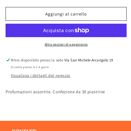
quantità
quantità
per
per
VAPE
VAPE
Aggiungi al carrello
PIASTRINE
PIASTRINE
RICAMBIO
RICAMBIO
PZ
PZ
30
30
PROFUMATE
PROFUMATE
Altre opzioni di pagamento
Ritiro disponibile presso la sede
Via San Michele Arcangelo 19
Di solito pronto in 2-4 giorni
Visualizza i dettagli del negozio
Profumazioni assortite. Confezione da 30 piastrine