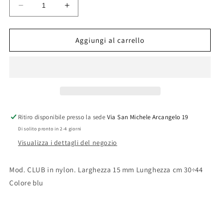
Diminuisci
Aumenta
quantità
quantità
per
per
COLLARE
COLLARE
Aggiungi al carrello
CLUB
CLUB
C15
C15
30-
30-
44
44
BLU
BLU
I
I
Ritiro disponibile presso la sede
Via San Michele Arcangelo 19
Di solito pronto in 2-4 giorni
Visualizza i dettagli del negozio
Mod. CLUB in nylon. Larghezza 15 mm Lunghezza cm 30÷44
Colore blu