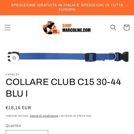
Vai
SPEDIZIONE GRATUITA IN ITALIA E SPEDIZIONI IN TUTTA
direttamente
EUROPA
ai contenuti
Carrell
Passa alle
informazioni
sul prodotto
Apri
contenuti
multimediali
CAPALDI
1
COLLARE CLUB C15 30-44
in
finestra
BLU I
modale
Prezzo
€18,16 EUR
di
Imposte incluse.
Spese di spedizione
calcolate al check-out.
listino
Quantità