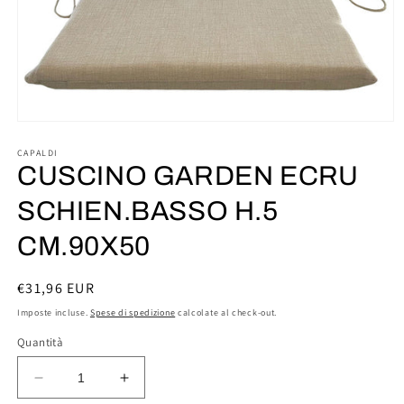
Apri
contenuti
multimediali
CAPALDI
1
CUSCINO GARDEN ECRU
in
finestra
SCHIEN.BASSO H.5
modale
CM.90X50
Prezzo
€31,96 EUR
di
Imposte incluse.
Spese di spedizione
calcolate al check-out.
listino
Quantità
Diminuisci
Aumenta