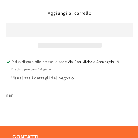
quantità
quantità
per
per
CUSCINO
CUSCINO
Aggiungi al carrello
GARDEN
GARDEN
ECRU
ECRU
SCHIEN.BASSO
SCHIEN.BASSO
H.5
H.5
CM.90X50
CM.90X50
Ritiro disponibile presso la sede
Via San Michele Arcangelo 19
Di solito pronto in 2-4 giorni
Visualizza i dettagli del negozio
nan
CONTATTI