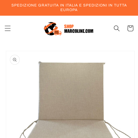
Vai
SPEDIZIONE GRATUITA IN ITALIA E SPEDIZIONI IN TUTTA
direttamente
EUROPA
ai contenuti
Carrell
Passa alle
informazioni
sul prodotto