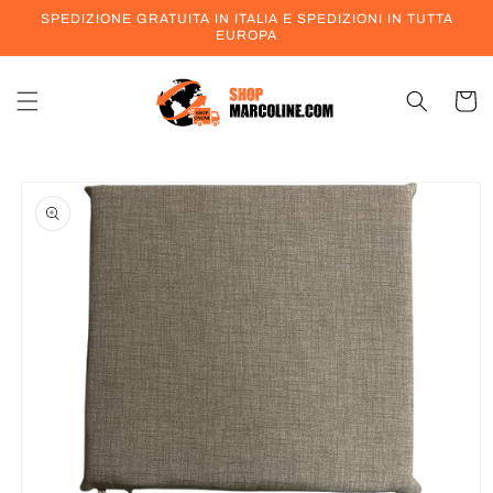
Vai
SPEDIZIONE GRATUITA IN ITALIA E SPEDIZIONI IN TUTTA
direttamente
EUROPA
ai contenuti
Carrell
Passa alle
informazioni
sul prodotto