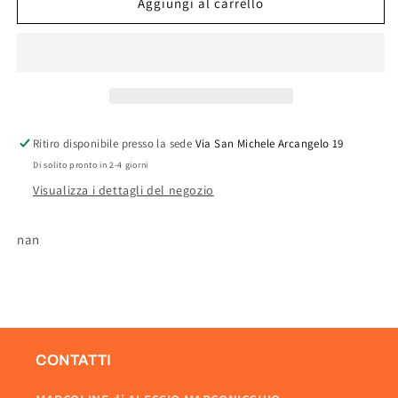
CUSCINO
CUSCINO
Aggiungi al carrello
GARDEN
GARDEN
BEIGE
BEIGE
SEDUTA
SEDUTA
H.4,5
H.4,5
CM.41X38
CM.41X38
Ritiro disponibile presso la sede
Via San Michele Arcangelo 19
Di solito pronto in 2-4 giorni
Visualizza i dettagli del negozio
nan
CONTATTI