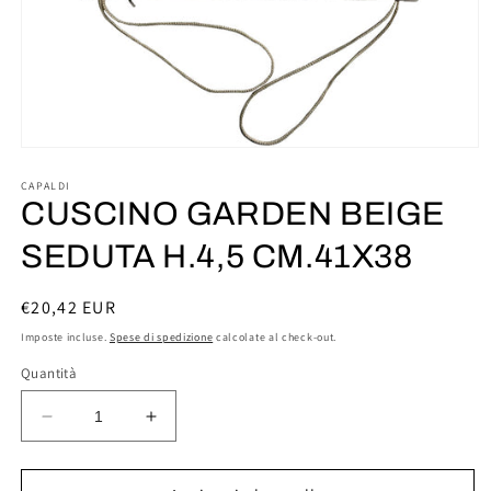
Apri
contenuti
multimediali
CAPALDI
1
CUSCINO GARDEN BEIGE
in
finestra
SEDUTA H.4,5 CM.41X38
modale
Prezzo
€20,42 EUR
di
Imposte incluse.
Spese di spedizione
calcolate al check-out.
listino
Quantità
Diminuisci
Aumenta
quantità
quantità
per
per