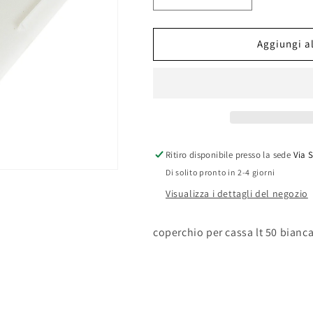
quantità
quantità
per
per
COPERCHIO
COPERCHIO
Aggiungi al
PER
PER
CASSA
CASSA
LT
LT
50
50
BIANCA
BIANCA
Ritiro disponibile presso la sede
Via 
Di solito pronto in 2-4 giorni
Visualizza i dettagli del negozio
coperchio per cassa lt 50 bianc