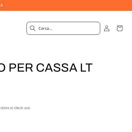
PA
Accedi
Carrel
 PER CASSA LT
colate al check-out.