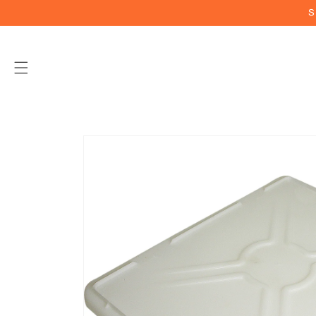
Vai
S
direttamente
ai contenuti
Passa alle
informazioni
sul prodotto