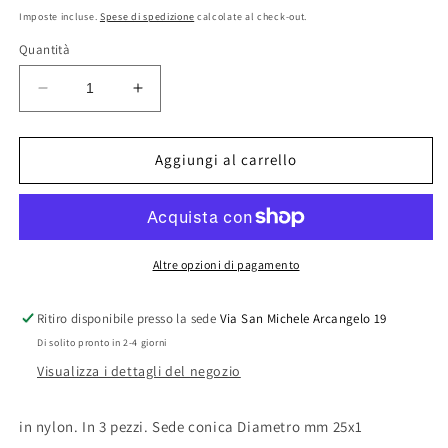
di
Imposte incluse.
Spese di spedizione
calcolate al check-out.
listino
Quantità
Diminuisci
Aumenta
quantità
quantità
per
per
PL
PL
Aggiungi al carrello
RACCORDO
RACCORDO
NYLON
NYLON
PZ.3
PZ.3
DIRITTO
DIRITTO
1X25
1X25
Altre opzioni di pagamento
Ritiro disponibile presso la sede
Via San Michele Arcangelo 19
Di solito pronto in 2-4 giorni
Visualizza i dettagli del negozio
in nylon. In 3 pezzi. Sede conica Diametro mm 25x1