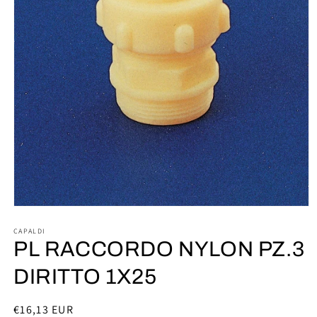
Apri
contenuti
multimediali
CAPALDI
1
PL RACCORDO NYLON PZ.3
in
finestra
DIRITTO 1X25
modale
Prezzo
€16,13 EUR