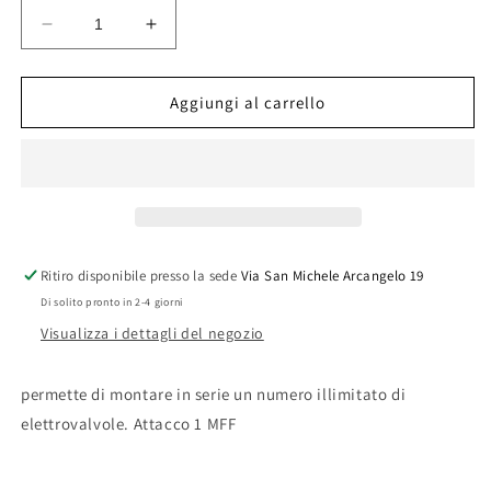
Diminuisci
Aumenta
quantità
quantità
per
per
PL
PL
Aggiungi al carrello
RACC.NYLON-
RACC.NYLON-
COLLET.X
COLLET.X
ELETTROV.M1X
ELETTROV.M1X
F1X
F1X
F1
F1
Ritiro disponibile presso la sede
Via San Michele Arcangelo 19
Di solito pronto in 2-4 giorni
Visualizza i dettagli del negozio
permette di montare in serie un numero illimitato di
elettrovalvole. Attacco 1 MFF