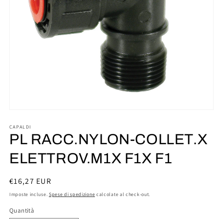
Apri
contenuti
multimediali
CAPALDI
1
PL RACC.NYLON-COLLET.X
in
finestra
ELETTROV.M1X F1X F1
modale
Prezzo
€16,27 EUR
di
Imposte incluse.
Spese di spedizione
calcolate al check-out.
listino
Quantità