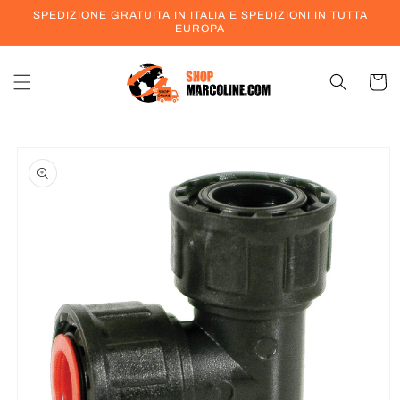
Vai
SPEDIZIONE GRATUITA IN ITALIA E SPEDIZIONI IN TUTTA
direttamente
EUROPA
ai contenuti
Carrell
Passa alle
informazioni
sul prodotto