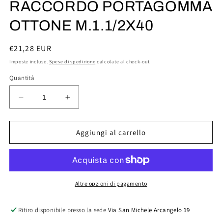
1
RACCORDO PORTAGOMMA
in
finestra
OTTONE M.1.1/2X40
modale
Prezzo
€21,28 EUR
di
Imposte incluse.
Spese di spedizione
calcolate al check-out.
listino
Quantità
Diminuisci
Aumenta
quantità
quantità
per
per
RACCORDO
RACCORDO
Aggiungi al carrello
PORTAGOMMA
PORTAGOMMA
OTTONE
OTTONE
M.1.1/2X40
M.1.1/2X40
Altre opzioni di pagamento
Ritiro disponibile presso la sede
Via San Michele Arcangelo 19