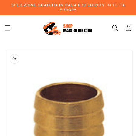
Vai
SPEDIZIONE GRATUITA IN ITALIA E SPEDIZIONI IN TUTTA
direttamente
EUROPA
ai contenuti
Carrell
Passa alle
informazioni
sul prodotto