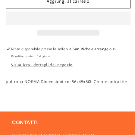
POLTRONA
POLTRONA
Aggiungi al carrello
RESINA
RESINA
ANTISCIVOLO
ANTISCIVOLO
ANTRACITE
ANTRACITE
Ritiro disponibile presso la sede
Via San Michele Arcangelo 19
Di solito pronto in 2-4 giorni
Visualizza i dettagli del negozio
poltrona NORMA Dimensioni cm 56x45x80h Colore antracite
CONTATTI