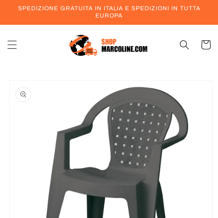
Vai
SPEDIZIONE GRATUITA IN ITALIA E SPEDIZIONI IN TUTTA
direttamente
EUROPA
ai contenuti
Carrell
Passa alle
informazioni
sul prodotto