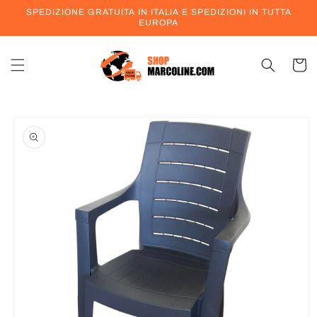
Vai
SPEDIZIONE GRATUITA IN ITALIA E SPEDIZIONI IN TUTTA
direttamente
EUROPA
ai contenuti
Carrell
Passa alle
informazioni
sul prodotto