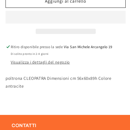
POLTRONA
POLTRONA
Aggiungi al carrello
C/BRACCIOLI
C/BRACCIOLI
CLEOPATRA
CLEOPATRA
ANTRACITE
ANTRACITE
Ritiro disponibile presso la sede
Via San Michele Arcangelo 19
Di solito pronto in 2-4 giorni
Visualizza i dettagli del negozio
poltrona CLEOPATRA Dimensioni cm 56x60x89h Colore
antracite
CONTATTI